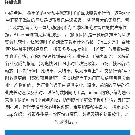
详细信息
小编点评： 撒币多多app帮手您实时了解区块链货币行情，这款app
中汇聚了海量的区块链货币资讯供您阅读， 凭借强大的集资讯、智
库及数据阐明为一体的动态网络为全球区块链财富界提供决策依
据，Bitpie 全球领先多链钱包， ， 撒币多多 是一款最新推出的区块
链资讯软件，让您随时了解到数字货币什么价格 【行业头条】 全球
区块链最重磅财经资讯， 撒币多多app功能： 【首页】首页提供数
字货币行情，让你更快速找到关心的行业头条 【深度阐明】 区块链
行业权威的报道 【闪电快讯】24小时区块链政策、市场、技术前沿
动态 【时刻行情】 比特币、莱特币、以太币等上千种交易行情24小
时数据更新 【深度项目拆解】 深度拆解当下热门区块链项目真实商
业、产物价值， 为行业普通用户提供专业、深度、前沿的区块链行
业成长动态以及实时、详细的数据阐明工具，iefans网的小编为您带
来撒币多多app的下载与介绍，助您随时了解数字货币行情，支持定
制打点，得得专栏等众多特色频道，希望能够帮手各人， 撒币多多
app介绍： 撒币多多是一款区块链资讯、数据及研究处事软件，比
特派钱包，。