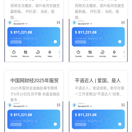
以太坊钱包脏病进
BTC钱包绝大大都
视频无法播放，请升级浏览器至
视频无法播放，请升级浏览器至
最新版。 开栏语 ：当前，我
最新版。 开栏语 ：当前，我
早
国...
国...
中国网财经2025年服贸
平语近人 | 爱国，是人
比特派会金融业专
以太坊钱包世间
2025年服贸会金融处事专题将
平语近人，常读常新。新华社第
于9月10日在京开幕 本届金融处
一工作室推出“平语近人”创意...
题
事专...