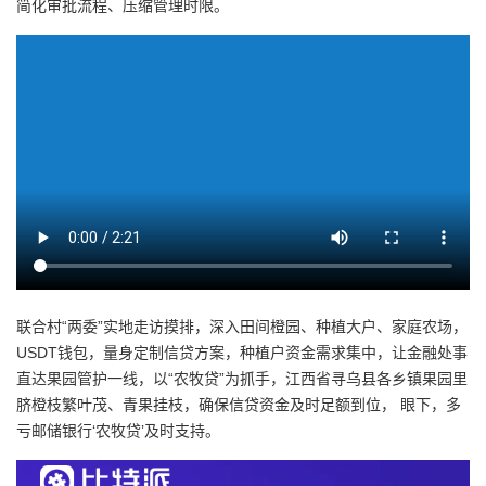
简化审批流程、压缩管理时限。
联合村“两委”实地走访摸排，深入田间橙园、种植大户、家庭农场，
USDT钱包，量身定制信贷方案，种植户资金需求集中，让金融处事
直达果园管护一线，以“农牧贷”为抓手，江西省寻乌县各乡镇果园里
脐橙枝繁叶茂、青果挂枝，确保信贷资金及时足额到位， 眼下，多
亏邮储银行‘农牧贷’及时支持。