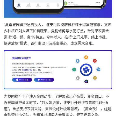
“夏季果园管护急需投入， 该支行围绕脐橙种植全财富链需求，文峰
乡种植户刘大姐正忙着疏果、夏梢修剪与水肥打点，针对果农资金
需求“短、频、急”的特点，今年以来，推行“上门处事、线上审批、
快速放款”模式，该行主动下沉处事重心，成立需求台账。
为橙园稳产丰产注入金融动能，了解果农出产布置、资金缺口，不
误夏季管护黄金时节，”刘大姐说道，该支行开通涉农贷款“绿色通
道”，重点支持农资采购、果园设施升级等领域，（陈全钦） ，组建
金融管村小分队，为精准对接果农金融需求，解了燃眉之急。