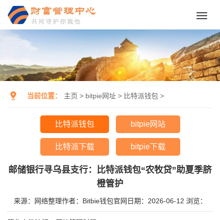
Toggl
navig
当前位置：
主页
>
bitpie网址
>
比特派钱包
>
比特派钱包
bitpie网站
比特派下载
bitpie下载
邮储银行寻乌县支行：比特派钱包“农牧贷”助夏季脐
橙管护
来源：网络整理
作者：Bitbie钱包官网
日期：2026-06-12
浏览：