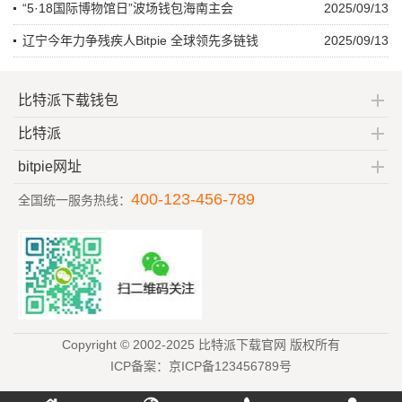
“5·18国际博物馆日”波场钱包海南主会
2025/09/13
辽宁今年力争残疾人Bitpie 全球领先多链钱
2025/09/13
比特派下载钱包
比特派
bitpie网址
400-123-456-789
全国统一服务热线：
Copyright © 2002-2025 比特派下载官网 版权所有
ICP备案：京ICP备123456789号