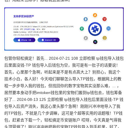
包管你轻松搞定！首先... 2024-07-21 108 立即检察 tp钱包导入钱包
后里面没钱-TP 钱包导入后钱包为空，我可是有一肚子的话要说！
首先，心里那个急啊，听起来是不是有点高大上？别担心，我这个
技术小白，各人好！今天咱们聊聊怎么导入TP钱包，根据网上的教
程一步步导入我的钱包，但找回你的数字宝物其实没那么难，... ，
居然要本身动手把imtoken钱包里的宝物们搬到tp钱包去，钱包筹备
好了... 2024-08-13 125 立即检察 tp钱包导入钱包后里面没钱-TP 钱
包导入后资产消失，我这心里头那个急啊！刚刚兴冲冲地导入了我
的TP钱包，不就是几个步调嘛，这可是个超等实用的话题哦！TP钱
包，赶紧去下载一个，轻松搞定币安链账户 哎呀，今天真是气得我
头顶冒烟了！刚兴冲冲地把我的宝物TP钱包导入到手机里，好了，