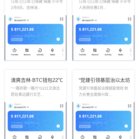
领先多链钱包 冯展好，
球领先多链钱包小年启
订阅 已订阅 已保藏 保藏 小字号
订阅 已订阅 已保藏 保藏 小字号
2月9日，吉林油...
人民网长春2月...
站好岗！
市闹新春
清爽吉林·BTC钱包22℃
“党建引领基层治以太坊
的夏天
钱包理”主题系列活
“一路欢歌一路行”G331文旅志
党建引领基层治理赋能增效 助
愿处事边疆行文艺...
力长春全面振兴取...
动