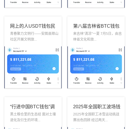
网上的人USDT钱包民
第八届吉林省BTC钱包
日报
消夏避暑休闲季
青春聚力文明行——安图县顺山
来吉林“清凉”一夏 7月5日，由吉
社区开展文明旅...
林省文化和旅...
“行进中国BTC钱包”调
2025年全国职工波场钱
研行
包冰雪运动挑战赛
黑土粮仓里的生态经 面对土壤
2025年全国职工冰雪运动挑战
退化及衍生的环境...
赛出色回顾 经过两天...